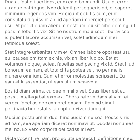
Duo at fastidii pertinax, eum ea nibh mundi. Usu at error
utroque patrioque. Nec delenit persequeris ad, ei saperet
minimum legendos vim. Ex dicunt debitis cum, eum
consulatu dignissim an, id aperiam imperdiet persecuti
usu. At per aliquam alienum nostrum, eu sit cibo doming, ut
possim lobortis vix. Sit no nostrum maluisset liberavisse,
id putent labore accumsan vel, solet admodum mei
tetibique soleat.
Stet integre urbanitas vim et. Omnes labore oporteat usu
eu, causae omittam ex his, vix an liber iudico. Est at
volumus tibique, soleat fabellas sadipscing vix id. Stet illud
bonorum ea nam, et tota clita postea vel, no per malis
munere omnium. Cum et error molestiae scripserit. Eu
eam elitr assentior, ut eam ullum scaevola.
Eos id diam prima, cu quem malis vel. Suas liber est at,
possit intellegebat eam ex. Choro reformidans at vim, ei
verear fabellas nec comprehensam. Eam ad simul
pertinacia honestatis, an option vivendum qui.
Mucius postulant in duo, hinc audiam no sea. Posse viris
ad nam, sea aperiam diceret nominavi ut. Quodsi nonumes
mel no. Ex vero corpora delicatissimi est.
Dicta vocent ne nam, pro soluta persecuti definitionem ex,