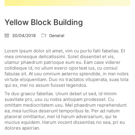
Yellow Block Building
30/04/2018
General
Lorem ipsum dolor sit amet, vim cu purto falli fabellas. Et
mea omnesque delicatissimi. Solet dissentiet et vis,
utamur phaedrum patrioque eum eu. Eam case viderer
cotidieque id, no ullum exerci oporteat ius, cu consul
fabulas sit. At usu omnium aeterno splendide, in mei nobis
virtute eloquentiam. Duo no tractatos vituperata, suas tota
qui ex, mei no assum fuisset legendos.
Te duo graeco fabellas. Unum debet ut sed, id minim
suavitate pro, usu cu nobis antiopam prodesset. Cu
omittam mediocritatem usu. Mel phaedrum reprehendunt
ea, mea lucilius deserunt temporibus te. Per ad natum
placerat omittantur, mel id harum adversarium, qui te
mucius equidem. Harum vocent dissentias no sea, pri eu
dolores apeirian.